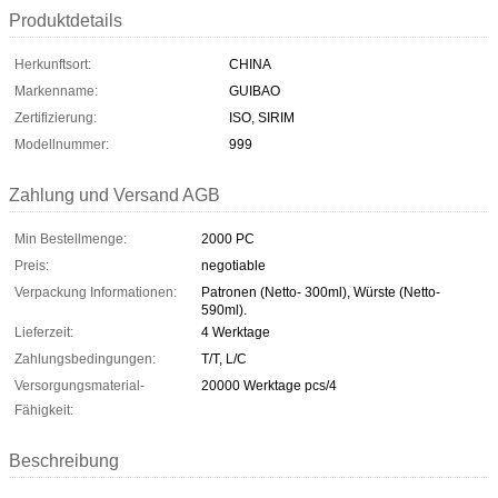
Produktdetails
Herkunftsort:
CHINA
Markenname:
GUIBAO
Zertifizierung:
ISO, SIRIM
Modellnummer:
999
Zahlung und Versand AGB
Min Bestellmenge:
2000 PC
Preis:
negotiable
Verpackung Informationen:
Patronen (Netto- 300ml), Würste (Netto-
590ml).
Lieferzeit:
4 Werktage
Zahlungsbedingungen:
T/T, L/C
Versorgungsmaterial-
20000 Werktage pcs/4
Fähigkeit:
Beschreibung