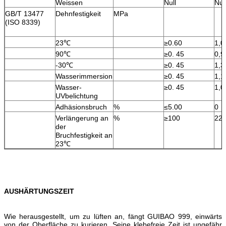
Weissen
Null
Nul
GB/T 13477
Dehnfestigkeit
MPa
(ISO 8339)
23℃
≥0.60
1,0
90℃
≥0. 45
0,9
-30℃
≥0. 45
1,3
Wasserimmersion
≥0. 45
1,1
Wasser-
≥0. 45
1,0
UVbelichtung
Adhäsionsbruch
%
≤5.00
0
Verlängerung an
%
≥100
22
der
Bruchfestigkeit an
23℃
AUSHÄRTUNGSZEIT
Wie herausgestellt, um zu lüften an, fängt GUIBAO 999, einwärts
von der Oberfläche zu kurieren. Seine klebefreie Zeit ist ungefähr