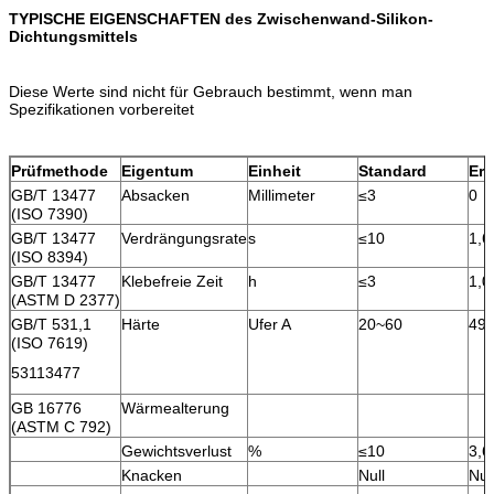
TYPISCHE EIGENSCHAFTEN des Zwischenwand-Silikon-
Dichtungsmittels
Diese Werte sind nicht für Gebrauch bestimmt, wenn man
Spezifikationen vorbereitet
Prüfmethode
Eigentum
Einheit
Standard
Erg
GB/T 13477
Absacken
Millimeter
≤3
0
(ISO 7390)
GB/T 13477
Verdrängungsrate
s
≤10
1,6
(ISO 8394)
GB/T 13477
Klebefreie Zeit
h
≤3
1,0
(ASTM D 2377)
GB/T 531,1
Härte
Ufer A
20~60
49
(ISO 7619)
53113477
GB 16776
Wärmealterung
(ASTM C 792)
Gewichtsverlust
%
≤10
3,6
Knacken
Null
Nul