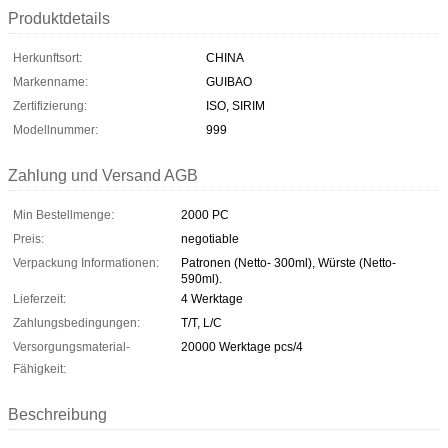
Produktdetails
Herkunftsort:
CHINA
Markenname:
GUIBAO
Zertifizierung:
ISO, SIRIM
Modellnummer:
999
Zahlung und Versand AGB
Min Bestellmenge:
2000 PC
Preis:
negotiable
Verpackung Informationen:
Patronen (Netto- 300ml), Würste (Netto-
590ml).
Lieferzeit:
4 Werktage
Zahlungsbedingungen:
T/T, L/C
Versorgungsmaterial-
20000 Werktage pcs/4
Fähigkeit:
Beschreibung