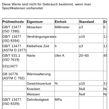
Diese Werte sind nicht für Gebrauch bestimmt, wenn man
Spezifikationen vorbereitet
Prüfmethode
Eigentum
Einheit
Standard
Erg
GB/T 13477
Absacken
Millimeter
≤3
0
(ISO 7390)
GB/T 13477
Verdrängungsrate
s
≤10
1,6
(ISO 8394)
GB/T 13477
Klebefreie Zeit
h
≤3
1,0
(ASTM D 2377)
GB/T 531,1
Härte
Ufer A
20~60
49
(ISO 7619)
53113477
GB 16776
Wärmealterung
(ASTM C 792)
Gewichtsverlust
%
≤10
3,6
Knacken
Null
Nul
Weissen
Null
Nul
GB/T 13477
Dehnfestigkeit
MPa
(ISO 8339)