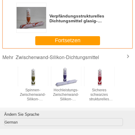
Verpfändungsstrukturelles
Dichtungsmittel glasig-
glänzendes neutrales Kurieren
der 590ml Zwischenwand
Fortsetzen
Zwischenwand-Silikon-Dichtungsmittel
Mehr
arentes
Spinnen-
Hochleistungs-
Sicheres
Ein T
kon-
Zwischenwand-
Zwischenwand-
schwarzes
Glas/Meta
gsmittel
Silikon-
Silikon-
strukturelles
Silik
berlicht-
Dichtungsmittel/klares
Dichtungsmittel-
Silikon-
struktur
dungs-
Acetoxy-Silikon-
Klasse
Dichtungsmittel
Dichtungs
se 50
Dichtungsmittel
50/schnelles
Hochleistung
Ändern Sie Sprache
Heilungs-Silikon-
eines Teil-300ml
Dichtungsmittel
German