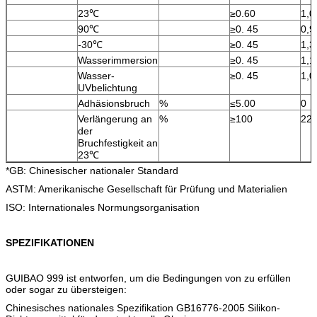
23℃
≥0.60
1,0
90℃
≥0. 45
0,9
-30℃
≥0. 45
1,3
Wasserimmersion
≥0. 45
1,1
Wasser-
≥0. 45
1,0
UVbelichtung
Adhäsionsbruch
%
≤5.00
0
Verlängerung an
%
≥100
22
der
Bruchfestigkeit an
23℃
*GB: Chinesischer nationaler Standard
ASTM: Amerikanische Gesellschaft für Prüfung und Materialien
ISO: Internationales Normungsorganisation
SPEZIFIKATIONEN
GUIBAO 999 ist entworfen, um die Bedingungen von zu erfüllen
oder sogar zu übersteigen:
Chinesisches nationales Spezifikation GB16776-2005 Silikon-