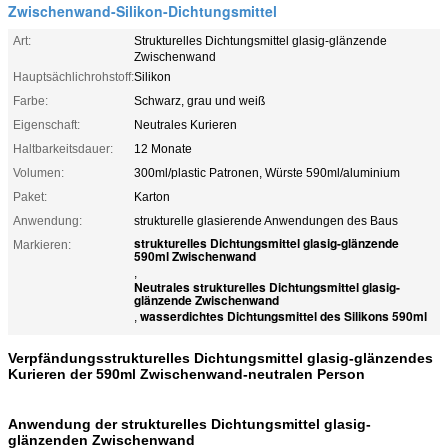
Zwischenwand-Silikon-Dichtungsmittel
Art:
Strukturelles Dichtungsmittel glasig-glänzende
Zwischenwand
Hauptsächlichrohstoff:
Silikon
Farbe:
Schwarz, grau und weiß
Eigenschaft:
Neutrales Kurieren
Haltbarkeitsdauer:
12 Monate
Volumen:
300ml/plastic Patronen, Würste 590ml/aluminium
Paket:
Karton
Anwendung:
strukturelle glasierende Anwendungen des Baus
strukturelles Dichtungsmittel glasig-glänzende
Markieren:
590ml Zwischenwand
,
Neutrales strukturelles Dichtungsmittel glasig-
glänzende Zwischenwand
wasserdichtes Dichtungsmittel des Silikons 590ml
,
Verpfändungsstrukturelles Dichtungsmittel glasig-glänzendes
Kurieren der 590ml Zwischenwand-neutralen Person
Anwendung der strukturelles Dichtungsmittel glasig-
glänzenden Zwischenwand