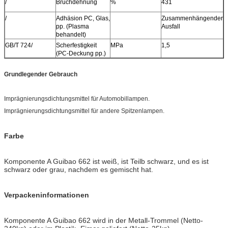
/
Bruchdehnung
%
431
/
Adhäsion PC, Glas,
Zusammenhängender
pp. (Plasma
Ausfall
behandelt)
GB/T 724/
Scherfestigkeit
MPa
1,5
(PC-Deckung pp.)
Grundlegender Gebrauch
Imprägnierungsdichtungsmittel für Automobillampen.
Imprägnierungsdichtungsmittel für andere Spitzenlampen.
Farbe
Komponente A Guibao 662 ist weiß, ist Teilb schwarz, und es ist
schwarz oder grau, nachdem es gemischt hat.
Verpackeninformationen
Komponente A Guibao 662 wird in der Metall-Trommel (Netto-