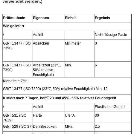
verwendet werden.)
Prüfmethode
Eigentum
Einheit
Ergebnis
Wie geliefert
/
Auftritt
Nicht-flüssige Paste
GB/T 13477 (ISO
Absacken
Millimeter
0
7390)
GB/T 13477 (ISO
Arbeitszeit (23℃,
Min.
6
7390)
50% relative
Feuchtigkeit)
Klebefreie Zeit
GB/T 13477 (ISO 7390) (23℃, 50% relative Feuchtigkeit) Min. 12
Kuriert nach 7 Tagen, bei℃ 23 und 45%~55% relativer Feuchtigkeit
/
Auftritt
Elastischer Gummi
GB/T 531 (ISO
Härte
Ufer A
30
7619)
GB/T 528 (ISO 37)
Dehnfestigkeit
MPa
2,5