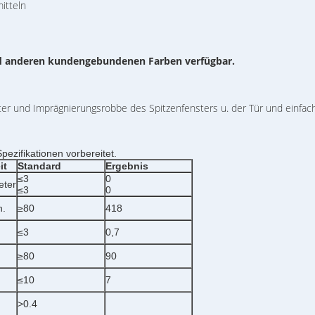
itteln
nd anderen kundengebundenen Farben verfügbar.
ter und Imprägnierungsrobbe des Spitzenfensters u. der Tür und einfac
ezifikationen vorbereitet.
it
Standard
Ergebnis
≤3
0
eter
≤3
0
n.
≥80
418
≤3
0,7
≥80
90
≤10
7
>0.4