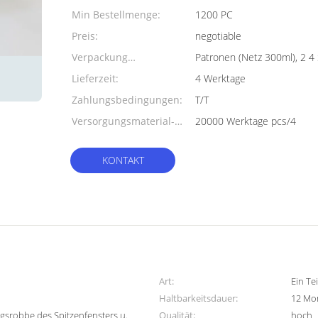
Min Bestellmenge:
1200 PC
Preis:
negotiable
Verpackung
Patronen (Netz 300ml), 2 4 
Informationen:
Lieferzeit:
4 Werktage
Zahlungsbedingungen:
T/T
Versorgungsmaterial-
20000 Werktage pcs/4
Fähigkeit:
KONTAKT
Art:
Ein Tei
Haltbarkeitsdauer:
12 Mo
gsrobbe des Spitzenfensters u.
Qualität:
hoch