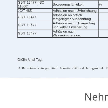
GB/T 13477 (ISO
Bewegungsfähigkeit
%
11600)
JC/T 485
Adhäsion nach UVbelichtung
Adhäsion an örtlich
GB/T 13477
festgelegter Ausdehnung
Adhäsion nach Hitzevertrag
GB/T 13477
und kalter Erweiterung
Adhäsion nach
GB/T 13477
Wasserimmersion
Größe Und Tag:
Außensilikondichtungsmittel
Allwetter- Silikondichtungsmittel
B
Nehm