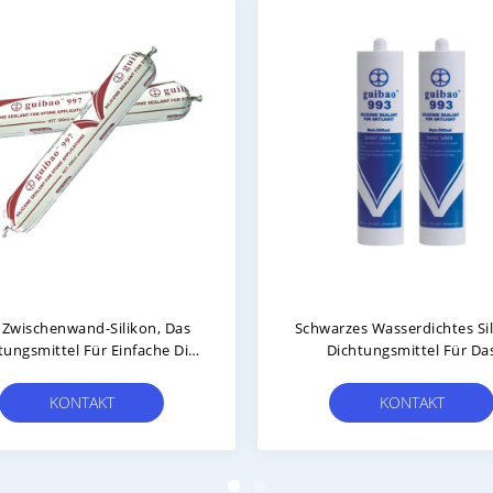
amtvisions-System-Silikon,
Ein Teil ISO 7390 Wasserdi
 Dichtungsmittel-/Acetoxy-
Silikon-Dichtungsmittel-Im 
Silikon-Dichtungsmittel
Für Gleitendes Fenster Un
Wetterfest Macht
KONTAKT
KONTAKT