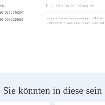
les
Tragen Sie Ihre Mitteilung ein
8613880346507
8613088028686
Sie könnten in diese sein