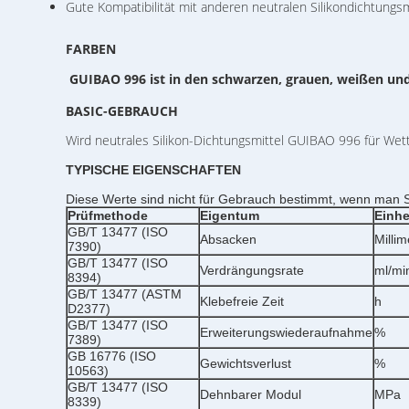
Gute Kompatibilität mit anderen neutralen Silikondichtungsm
FARBEN
GUIBAO 996 ist in den schwarzen, grauen, weißen u
BASIC-GEBRAUCH
Wird neutrales Silikon-Dichtungsmittel GUIBAO 996 für Wet
TYPISCHE EIGENSCHAFTEN
Diese Werte sind nicht für Gebrauch bestimmt, wenn man Sp
Prüfmethode
Eigentum
Einhe
GB/T 13477 (ISO
Absacken
Millim
7390)
GB/T 13477 (ISO
Verdrängungsrate
ml/mi
8394)
GB/T 13477 (ASTM
Klebefreie Zeit
h
D2377)
GB/T 13477 (ISO
Erweiterungswiederaufnahme
%
7389)
GB 16776 (ISO
Gewichtsverlust
%
10563)
GB/T 13477 (ISO
Dehnbarer
Modul
MPa
8339)