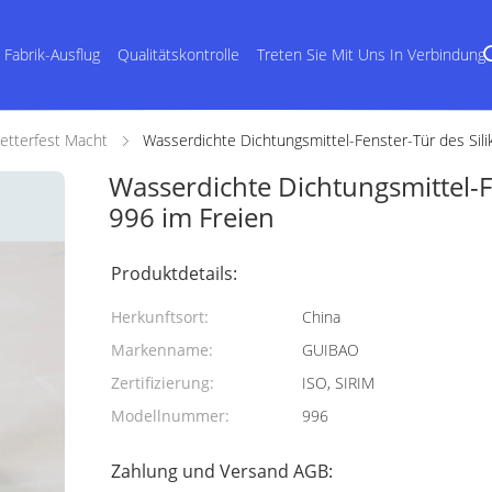
Fabrik-Ausflug
Qualitätskontrolle
Treten Sie Mit Uns In Verbindung
Wetterfest Macht
Wasserdichte Dichtungsmittel-Fenster-Tür des Sili
Wasserdichte Dichtungsmittel-F
996 im Freien
Produktdetails:
Herkunftsort:
China
Markenname:
GUIBAO
Zertifizierung:
ISO, SIRIM
Modellnummer:
996
Zahlung und Versand AGB: